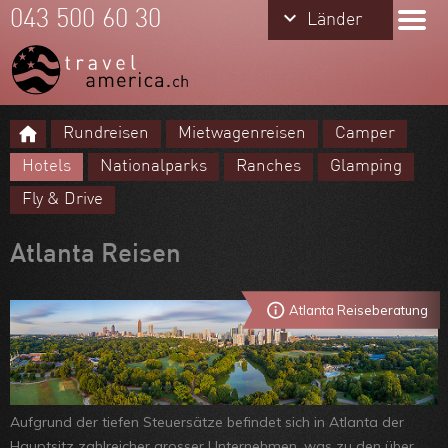
keyboard_arrow_down
keyboard_arrow_down
043 500 60 30
Länder
Länder
USA
Hawaii
Rundreisen
Mietwagenreisen
Camper
Alaska
Meine Favoriten
Hotels
Nationalparks
Ranches
Glamping
Kanada
Team
Fly & Drive
Über uns
Atlanta Reisen
Feedbacks
Kontakt
Atlanta Reiseberatung
ARVB
Aufgrund der tiefen Steuersätze befindet sich in Atlanta der
Hauptsitz zahlreicher grosser Unternehmen, was zu den über