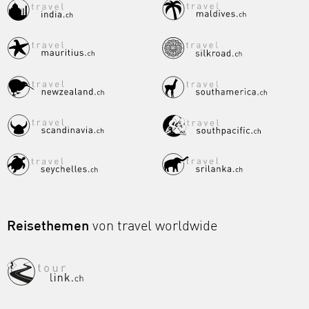
Reisethemen
von travel worldwide