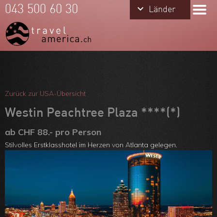
keyboard_arrow_down
keyboard_arrow_down
043 500 60 30
Länder
Länder
USA
Hawaii
Alaska
Meine Favoriten
Kanada
Team
Zurück zur USA-Übersicht
Über uns
Westin Peachtree Plaza ****(*)
Feedbacks
ab CHF 88.- pro Person
Stilvolles Erstklasshotel im Herzen von Atlanta gelegen.
Kontakt
ARVB