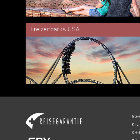
Freizeitparks USA
trav
Kirc
CH-8