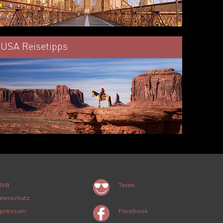
USA Reisetipps
RVB
Team
tenschutz
mpressum
Facebook