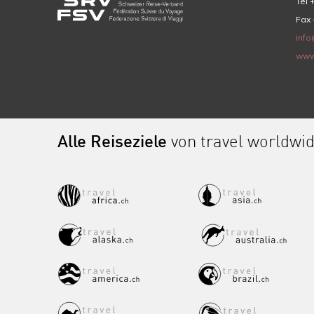
Tel 
Fax 
info
www
Alle Reiseziele
von travel worldwi