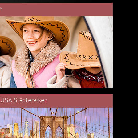
n
USA Städtereisen