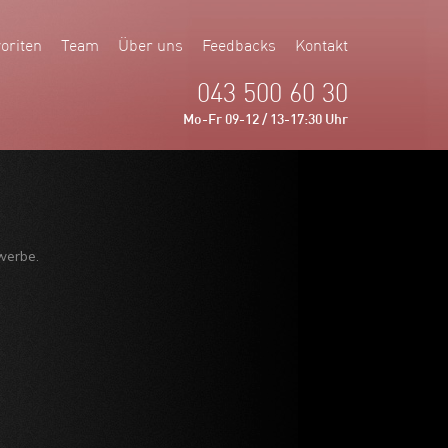
oriten
Team
Über uns
Feedbacks
Kontakt
043 500 60 30
Mo-Fr 09-12 / 13-17:30 Uhr
werbe.