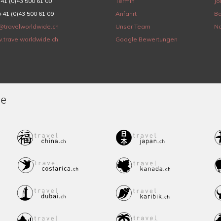
+41 (0)43 500 61 00
Termin
Jo
+41 (0)43 500 61 09
Anfahrt
Ba
@travelworldwide.ch
Unser Team
Na
.travelworldwide.ch
Google Bewertungen
de