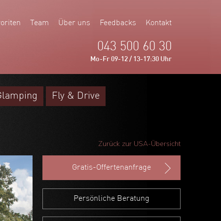
oriten
Team
Über uns
Feedbacks
Kontakt
043 500 60 30
Mo-Fr 09-12 / 13-17:30 Uhr
Glamping
Fly & Drive
Zurück zur USA-Übersicht
Gratis-Offertenanfrage
Persönliche Beratung