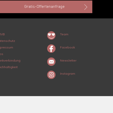
Gratis-Offertenanfrage
RVB
Team
tenschutz
mpressum
Facebook
bs
nkverbindung
Newsletter
chhaltigkeit
Instagram