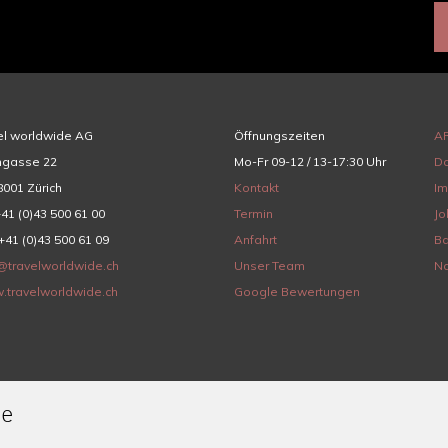
el worldwide AG
Öffnungszeiten
A
hgasse 22
Mo-Fr 09-12 / 13-17:30 Uhr
Da
001 Zürich
Kontakt
I
+41 (0)43 500 61 00
Termin
Jo
+41 (0)43 500 61 09
Anfahrt
Ba
@travelworldwide.ch
Unser Team
Na
.travelworldwide.ch
Google Bewertungen
de