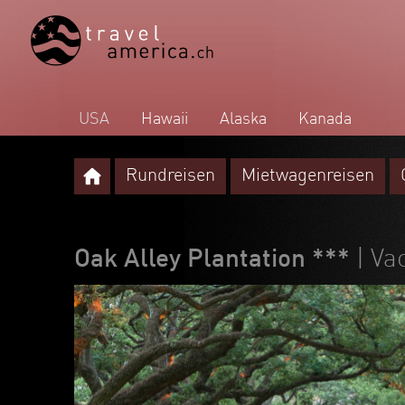
USA
Hawaii
Alaska
Kanada
Rundreisen
Mietwagenreisen
Oak Alley Plantation ***
| Va