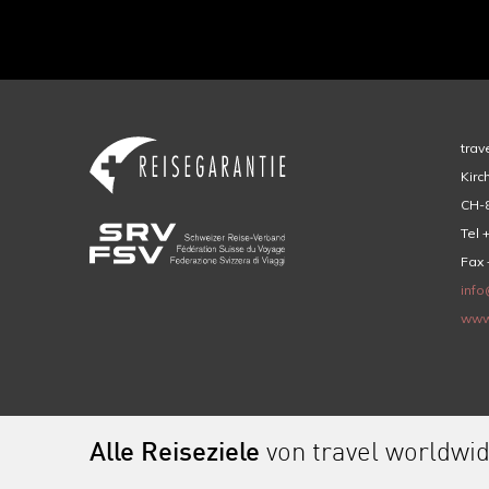
trav
Kirc
CH-8
Tel 
Fax 
info
www
Alle Reiseziele
von travel worldwi