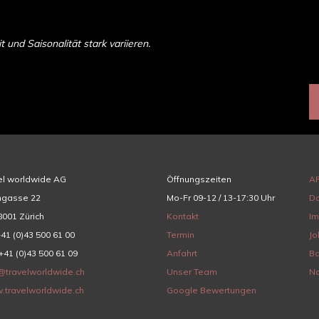
und Saisonalität stark variieren.
el worldwide AG
Öffnungszeiten
A
hgasse 22
Mo-Fr 09-12 / 13-17:30 Uhr
Da
001 Zürich
Kontakt
I
+41 (0)43 500 61 00
Termin
Jo
+41 (0)43 500 61 09
Anfahrt
Ba
@travelworldwide.ch
Unser Team
Na
.travelworldwide.ch
Google Bewertungen