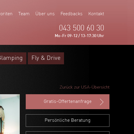
oriten
Team
Über uns
Feedbacks
Kontakt
043 500 60 30
Mo-Fr 09-12 / 13-17:30 Uhr
Glamping
Fly & Drive
Zurück zur USA-Übersicht
Gratis-Offertenanfrage
Persönliche Beratung