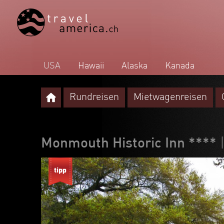
USA
Hawaii
Alaska
Kanada
Rundreisen
Mietwagenreisen
Monmouth Historic Inn ****