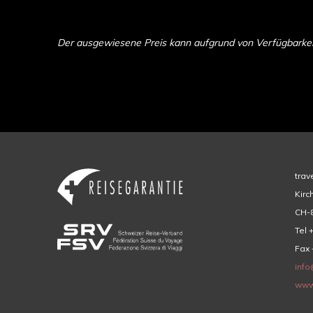
Der ausgewiesene Preis kann aufgrund von Verfügbarkeit 
trav
Kirc
CH-8
Tel 
Fax 
info
www