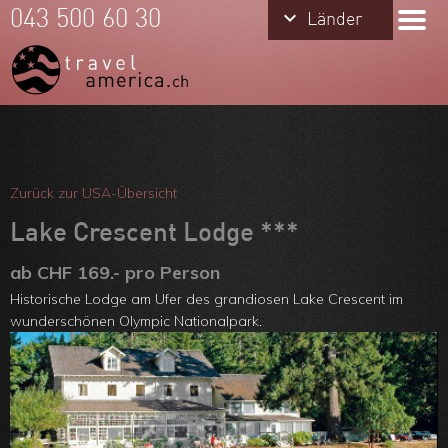
keyboard_arrow_down
keyboard_arrow_down
043 500 60 30
Länder
Länder
USA
Hawaii
Alaska
Meine Favoriten
Kanada
Team
Zurück zur USA-Übersicht
Über uns
Lake Crescent Lodge ***
Feedbacks
ab CHF 169.- pro Person
Historische Lodge am Ufer des grandiosen Lake Crescent im
Kontakt
wunderschönen Olympic Nationalpark.
ARVB