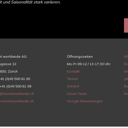
und Saisonalität stark variieren.
el worldwide AG
Öffnungszeiten
A
hgasse 22
Mo-Fr 09-12 / 13-17:30 Uhr
Da
001 Zürich
Kontakt
I
+41 (0)43 500 61 00
Termin
Jo
+41 (0)43 500 61 09
Anfahrt
Ba
@travelworldwide.ch
Unser Team
Na
.travelworldwide.ch
Google Bewertungen