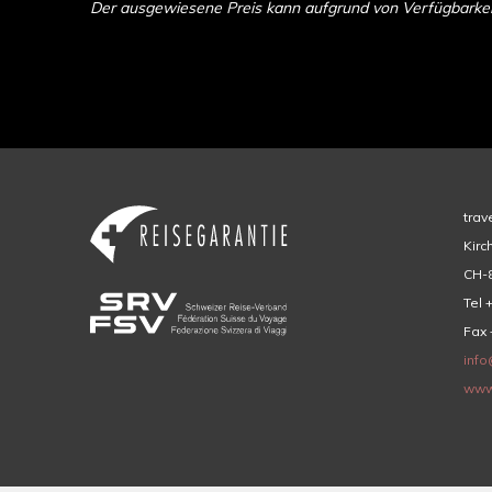
Der ausgewiesene Preis kann aufgrund von Verfügbarkeit 
trav
Kirc
CH-8
Tel 
Fax 
info
www