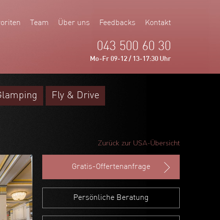
oriten
Team
Über uns
Feedbacks
Kontakt
043 500 60 30
Mo-Fr 09-12 / 13-17:30 Uhr
Glamping
Fly & Drive
Zurück zur USA-Übersicht
Gratis-Offertenanfrage
Persönliche Beratung