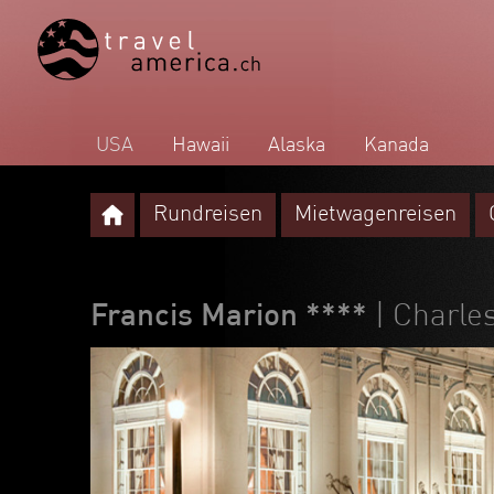
USA
Hawaii
Alaska
Kanada
Rundreisen
Mietwagenreisen
Francis Marion ****
| Charle