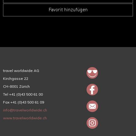
Favorit hinzufügen
travel worldwide AG
Kirchgasse 22
CH-8001 Zürich
Tel +41 (0)43 500 61 00
Fax +41 (0)43 500 61 09
info@travelworldwide.ch
www.travelworldwide.ch