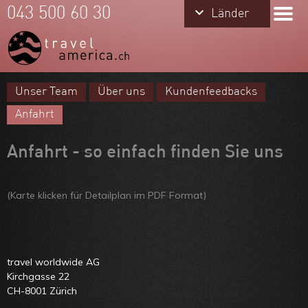
keyboard_arrow_down
keyboard_arrow_down
043 500 60 30
Länder
Länder
USA
Hawaii
Unser Team
Über uns
Kundenfeedbacks
Alaska
Meine Favoriten
Anfahrt
Kanada
Team
Anfahrt - so einfach finden Sie uns
Über uns
Feedbacks
(Karte klicken für Detailplan im PDF Format)
Kontakt
ARVB
travel worldwide AG
Kirchgasse 22
CH-8001 Zürich