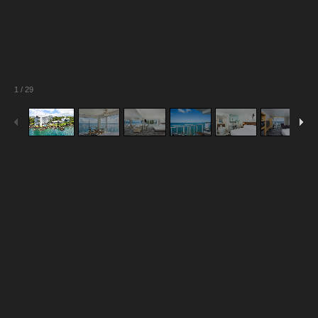
1
/
29