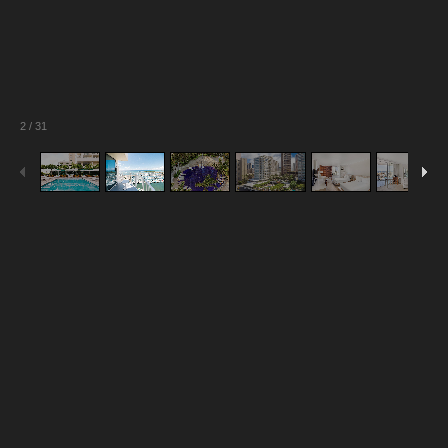
2
/
31