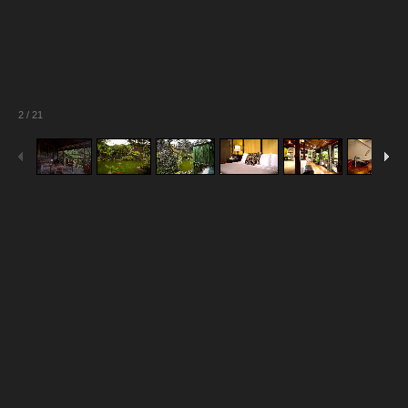
2
/
21