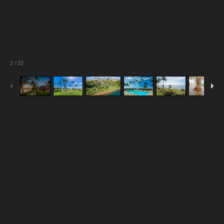
2
/
22