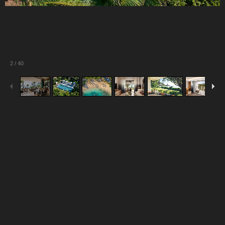
2
/
40