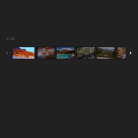
1
/
26