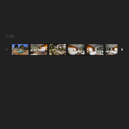
2
/
13