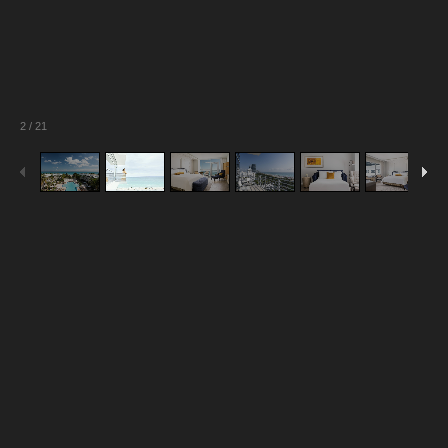
2
/
21