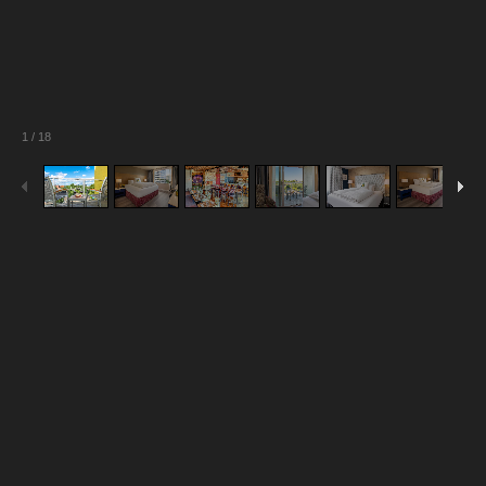
1
/
18