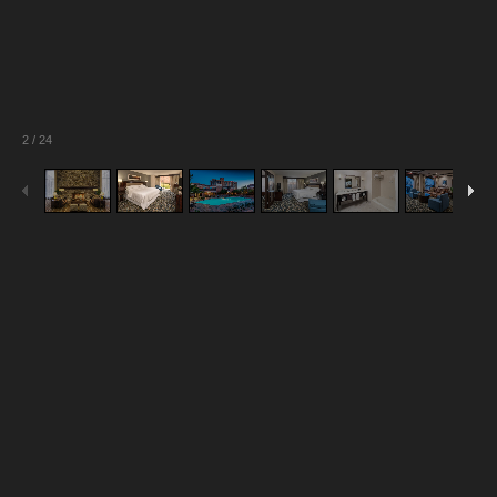
2
/
24