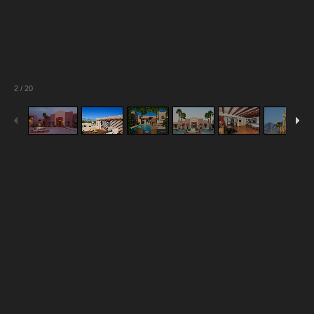
2
/
20